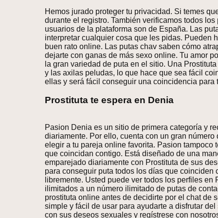
Hemos jurado proteger tu privacidad. Si temes que 
durante el registro. También verificamos todos los
usuarios de la plataforma son de España. Las put
interpretar cualquier cosa que les pidas. Pueden h
buen rato online. Las putas chav saben cómo atra
dejarte con ganas de más sexo online. Tu amor por
la gran variedad de puta en el sitio. Una Prostituta
y las axilas peludas, lo que hace que sea fácil coi
ellas y será fácil conseguir una coincidencia para 
Prostituta te espera en Denia
Pasion Denia es un sitio de primera categoría y re
diariamente. Por ello, cuenta con un gran número
elegir a tu pareja online favorita. Pasion tampoco t
que coincidan contigo. Está diseñado de una man
emparejado diariamente con Prostituta de sus dese
para conseguir puta todos los días que coinciden 
libremente. Usted puede ver todos los perfiles en P
ilimitados a un número ilimitado de putas de cont
prostituta online antes de decidirte por el chat d
simple y fácil de usar para ayudarte a disfrutar d
con sus deseos sexuales y regístrese con nosotros