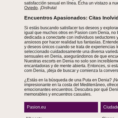
satisfacción sexual en línea. Echa un vistazo a n
Oviedo
. ¡Disfruta!
Encuentros Apasionados: Citas Inolvi
Si estás buscando satisfacer tus deseos y explor
igual que muchos otros en Pasion com Denia, no 
dedicada a conectarte con individuos seductores 
ansiosos por hacer realidad tus fantasías. Enten
y deseos únicos cuando se trata de experiencias 
seleccionado cuidadosamente una diversa varied
sensuales en Denia, asegurándonos de que encuent
Nuestras escorts en Denia no solo son increíblemen
encantadoras y de mente abierta. Entonces, si es
com Denia, ¡deja de buscar y comienza la convers
¿Estás en la búsqueda de una Puta en Denia? ¡No
impresionante en la costa del Mediterráneo, ofrec
emocionantes encuentros. Descubra por qué Denia 
memorables y encuentros casuales.
Pasion.eu
Ciudad