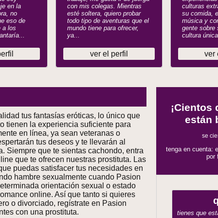
je en la
con mis colegas. Mientras
culturas extr
ra, no
esté soltera, quiero probar
su comida, 
ne eso de
todo tipo de aventuras que el
música y con
 a los
mundo tiene para ofrecer,
gente sobre 
ntaría...
ya...
cultura única
erfil
ver el perfil
ver 
¡Cientos 
lidad tus fantasías eróticas, lo único que
están
o tienen la experiencia suficiente para
ente en línea, ya sean veteranas o
se cie
spertarán tus deseos y te llevarán al
tenga en cuenta: e
ia. Siempre que te sientas cachondo, entra
por
ine que te ofrecen nuestras prostituta. Las
 que puedas satisfacer tus necesidades en
sando hambre sexualmente cuando Pasion
determinada orientación sexual o estado
romance online. Así que tanto si quieres
q
ero o divorciado, regístrate en Pasion
tes con una prostituta.
tienes que esta