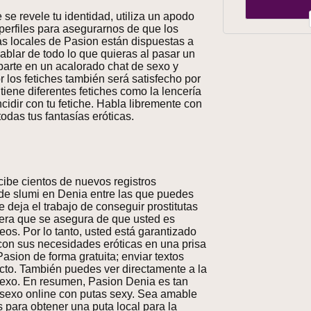
se revele tu identidad, utiliza un apodo
 perfiles para asegurarnos de que los
as locales de Pasion están dispuestas a
ablar de todo lo que quieras al pasar un
parte en un acalorado chat de sexo y
 los fetiches también será satisfecho por
 tiene diferentes fetiches como la lencería
ncidir con tu fetiche. Habla libremente con
todas tus fantasías eróticas.
cibe cientos de nuevos registros
 de slumi en Denia entre las que puedes
e deja el trabajo de conseguir prostitutas
era que se asegura de que usted es
os. Por lo tanto, usted está garantizado
con sus necesidades eróticas en una prisa
asion de forma gratuita; enviar textos
acto. También puedes ver directamente a la
e sexo. En resumen, Pasion Denia es tan
el sexo online con putas sexy. Sea amable
 para obtener una puta local para la