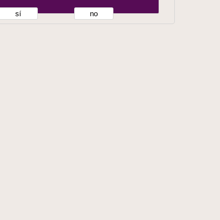
sí
no