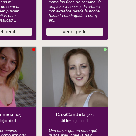
, son mi
cama los fines de semana. O
 de comida
empiezo a beber y divertirme
bien pueden
con extraños desde la noche
años para
hasta la madrugada o estoy
ealidad...
en...
el perfil
ver el perfil
mnivia
CasiCandida
(42)
(37)
lejos de ti
16 km
lejos de ti
ner nuevas
Una mujer que no sabe qué
 como explorar
busca aquí y qué la trajo