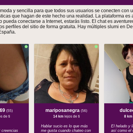
moda y sencilla para que todos sus usuarios se conecten con 
sticas que hagan de este hecho una realidad. La plataforma es a
vo pueda conectarse a Internet, estarás listo. El chat es aventu
os perfiles del sitio de forma gratuita. Hay múltiples slumi en 
 España.
x69
mariposanegra
dulc
(55)
(56)
s de ti
14 km
lejos de ti
8 km
Hablar sucio es lo que más
El helado y l
y creencias
me gusta cuando chateo con
así como el 