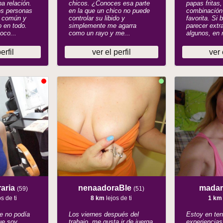
na relación.
chicos. ¿Conoces esa parte
papas fritas
os personas
en la que un chico no puede
combinación
n común y
controlar su libido y
favorita. Si 
 en todo.
simplemente me agarra
parecer extr
oco...
como un rayo y me...
algunos, en r
erfil
ver el perfil
ver 
aria
nenaadoraBle
mada
(59)
(51)
s de ti
8 km
lejos de ti
1 km
e no podía
Los viernes después del
Estoy en te
ue soy
trabajo, me gusta ir de juerga
experiencias