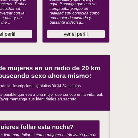
anjeras. Probar
aquí. Supongo que eso se
escuchar su
comprueba porque en
versar con la
realidad soy conocida como
su país y su
una mujer despistada y
 me...
bastante indecisa....
el perfil
ver el perfil
de mujeres en un radio de 20 km
 buscando sexo ahora mismo!
rran las inscripciones gratuitas
00:34:23
minutos
s posible que vea a una mujer que conoce en la vida real.
 favor mantenga sus identidades en secreto!
uieres follar esta noche?
r listo para follar si estas mujeres están listas para ti!