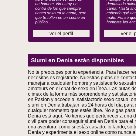
un hombre. No estoy en
demasiado salva
contra de los que siempre
cama. Hasta aho
tienen sexo en la cama, pero
entiendo qué tie
que te follen en un coche en
malo. Pensé que
público...
hombres les enca
ver el perfil
ver el p
Slumi en Denia están disponibles
No te preocupes por tu experiencia. Para hacer rea
necesitas es registrarte. Nuestras putas de contact
manejar a cualquier hombre y satisfacerlo sexualm
amateurs en el chat de sexo en línea. Las putas de
clímax de la forma más sorprendente y satisfactor
en Pasion y accede al satisfactorio sexo casual onl
slumi en Denia trabajan las 24 horas del día para
cualquier momento que estés libre. No sigas pa
Denia está aquí. No tienes que pertenecer a una 
civil para poder conseguir slumi en Denia para el 
una aventura, como si estás casado, follando, solt
Denia y experimenta el sexo online como nunca an