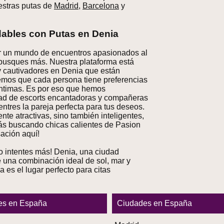
uestras putas de
Madrid
,
Barcelona
y
dables con Putas en Denia
ar un mundo de encuentros apasionados al
busques más. Nuestra plataforma está
y cautivadores en Denia que están
demos que cada persona tiene preferencias
íntimas. Es por eso que hemos
ad de escorts encantadoras y compañeras
res la pareja perfecta para tus deseos.
te atractivas, sino también inteligentes,
tás buscando chicas calientes de Pasion
ación aquí!
 intentes más! Denia, una ciudad
e una combinación ideal de sol, mar y
es el lugar perfecto para citas
es en España
Ciudades en España