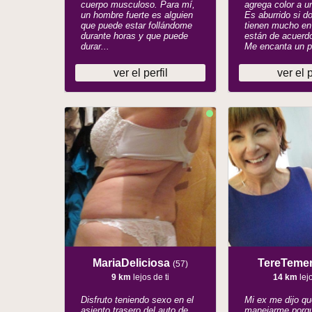
cuerpo musculoso. Para mí,
agrega color a u
un hombre fuerte es alguien
Es aburrido si d
que puede estar follándome
tienen mucho e
durante horas y que puede
están de acuerdo
durar...
Me encanta un p
ver el perfil
ver el p
MariaDeliciosa
TereTemer
(57)
9 km
lejos de ti
14 km
lejo
Disfruto teniendo sexo en el
Mi ex me dijo qu
asiento trasero del auto de
manejarme porq