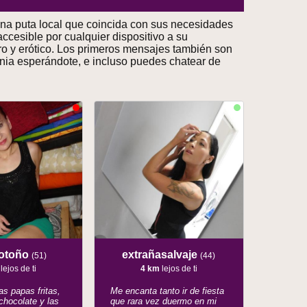
una puta local que coincida con sus necesidades
ccesible por cualquier dispositivo a su
rero y erótico. Los primeros mensajes también son
Denia esperándote, e incluso puedes chatear de
eotoño
extrañasalvaje
(51)
(44)
lejos de ti
4 km
lejos de ti
as papas fritas,
Me encanta tanto ir de fiesta
chocolate y las
que rara vez duermo en mi