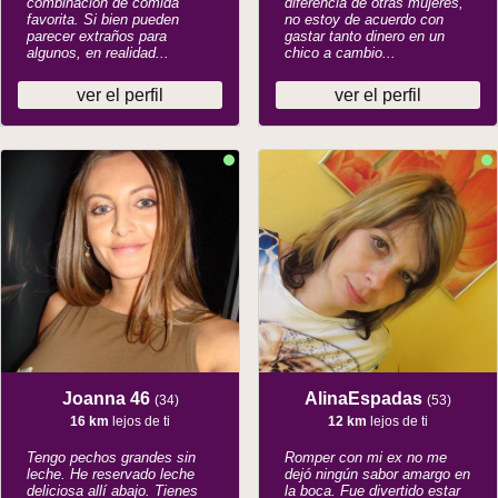
combinación de comida
diferencia de otras mujeres,
favorita. Si bien pueden
no estoy de acuerdo con
parecer extraños para
gastar tanto dinero en un
algunos, en realidad...
chico a cambio...
ver el perfil
ver el perfil
Joanna 46
AlinaEspadas
(34)
(53)
16 km
lejos de ti
12 km
lejos de ti
Tengo pechos grandes sin
Romper con mi ex no me
leche. He reservado leche
dejó ningún sabor amargo en
deliciosa allí abajo. Tienes
la boca. Fue divertido estar