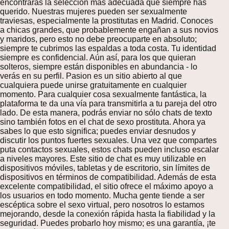
encontrarás la selección más adecuada que siempre has
querido. Nuestras mujeres pueden ser sexualmente
traviesas, especialmente la prostitutas en Madrid. Conoces
a chicas grandes, que probablemente engañan a sus novios
y maridos, pero esto no debe preocuparte en absoluto;
siempre te cubrimos las espaldas a toda costa. Tu identidad
siempre es confidencial. Aún así, para los que quieran
solteros, siempre están disponibles en abundancia - lo
verás en su perfil. Pasion es un sitio abierto al que
cualquiera puede unirse gratuitamente en cualquier
momento. Para cualquier cosa sexualmente fantástica, la
plataforma te da una vía para transmitirla a tu pareja del otro
lado. De esta manera, podrás enviar no sólo chats de texto
sino también fotos en el chat de sexo prostituta. Ahora ya
sabes lo que esto significa; puedes enviar desnudos y
discutir los puntos fuertes sexuales. Una vez que compartes
puta contactos sexuales, estos chats pueden incluso escalar
a niveles mayores. Este sitio de chat es muy utilizable en
dispositivos móviles, tabletas y de escritorio, sin límites de
dispositivos en términos de compatibilidad. Además de esta
excelente compatibilidad, el sitio ofrece el máximo apoyo a
los usuarios en todo momento. Mucha gente tiende a ser
escéptica sobre el sexo virtual, pero nosotros lo estamos
mejorando, desde la conexión rápida hasta la fiabilidad y la
seguridad. Puedes probarlo hoy mismo; es una garantía, ¡te