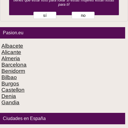
tienes que estar listo para follar si estas mujeres están listas
para ti!
sí
no
Pasion.eu
Albacete
Alicante
Almeria
Barcelona
Benidorm
Bilbao
Burgos
Castellon
Denia
Gandia
Ciudades en España