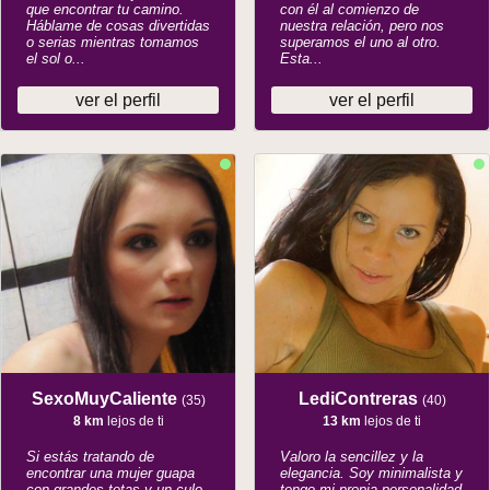
que encontrar tu camino.
con él al comienzo de
Háblame de cosas divertidas
nuestra relación, pero nos
o serias mientras tomamos
superamos el uno al otro.
el sol o...
Esta...
ver el perfil
ver el perfil
SexoMuyCaliente
LediContreras
(35)
(40)
8 km
lejos de ti
13 km
lejos de ti
Si estás tratando de
Valoro la sencillez y la
encontrar una mujer guapa
elegancia. Soy minimalista y
con grandes tetas y un culo
tengo mi propia personalidad