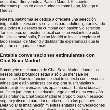
encantará! Bienvenido a Pasion Madrid. Encuentra
diferentes putas en otras ciudades como
Leon
,
Malaga
o
Huelva
.
Nuestra plataforma se dedica a ofrecerte una selección
inigualable de escorts y servicios para adultos, garantizando
que todos tus deseos se cumplan con pasión y discreción.
Tanto si eres un residente local como un visitante de esta
bulliciosa metrópolis, Pasión Madrid te invita a explorar el
lado sensual de Madrid y disfrutar de experiencias que te
dejarán con ganas de más.
Entabla conversaciones estimulantes con
Chat Sexo Madrid
Sumérgete en el mundo de Chat Sexo Madrid, donde tus
deseos más profundos están a sólo un mensaje de
cumplirse. Nuestra función de chat te conecta con personas
afines que están ansiosas por explorar sus fantasías y
disfrutar de conversaciones apasionadas. Tanto si buscas
un flirteo juguetón, un seductor juego de rol o una conexión
más profunda, Chat Sexo Madrid te proporciona un espacio
seguro y discreto para dar rienda suelta a tus pasiones.
Deja volar tu imaginación mientras entablas conversaciones
íntimas que te dejarán sin aliento y con ganas de más.