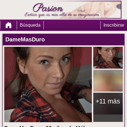
Pasion
Búsqueda
Inscribirse
DameMasDuro
+11 más