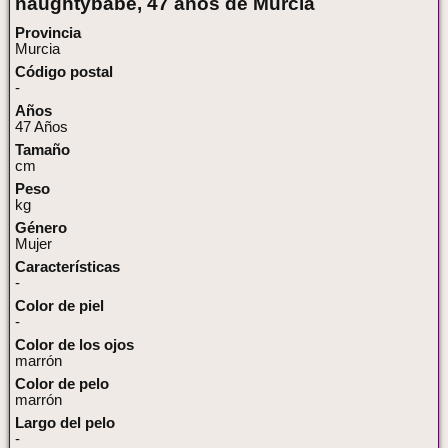
naughtybabe, 47 años de Murcia
Provincia
Murcia
Código postal
-
Años
47 Años
Tamaño
cm
Peso
kg
Género
Mujer
Características
-
Color de piel
-
Color de los ojos
marrón
Color de pelo
marrón
Largo del pelo
-