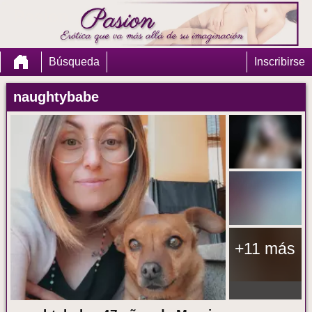
Pasion
Búsqueda
Inscribirse
naughtybabe
+11 más