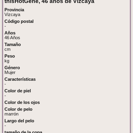
thisHotGene, 46 años de Vizcaya
Provincia
Vizcaya
Código postal
-
Años
46 Años
Tamaño
cm
Peso
kg
Género
Mujer
Características
-
Color de piel
-
Color de los ojos
Color de pelo
marrón
Largo del pelo
-
tamaño de la copa