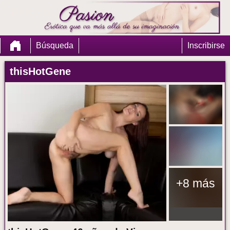
Pasion
Búsqueda
Inscribirse
thisHotGene
+8 más