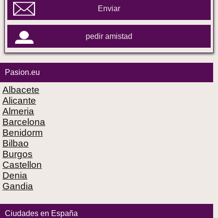
Enviar
pedir amistad
Pasion.eu
Albacete
Alicante
Almeria
Barcelona
Benidorm
Bilbao
Burgos
Castellon
Denia
Gandia
Ciudades en España